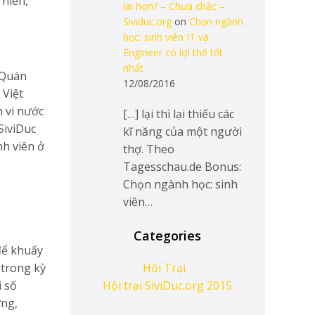
 niên,
lai hơn? – Chưa chắc –
Sividuc.org
on
Chọn ngành
học: sinh viên IT và
Engineer có lợi thế tốt
nhất
 Quán
12/08/2016
 Việt
m vi nước
[…] lại thì lại thiếu các
SiviDuc
kĩ năng của một người
nh viên ở
thợ. Theo
Tagesschau.de Bonus:
Chọn ngành học: sinh
viên…
Categories
để khuấy
 trong kỳ
Hội Trại
i số
Hội trại SiviDuc.org 2015
ợng,