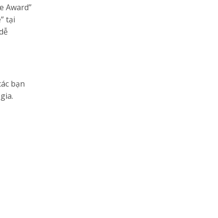
le Award”
” tại
 dễ
các bạn
gia.