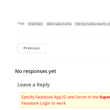
Tags:
CHLB Đức
Đêm Gala SiviTa
Hội trại SiviDuc Berlin 
Previous
No responses yet
Leave a Reply
Specify Facebook App ID and Secret in the
Super
Facebook Login to work