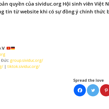
 bản quyền của sividuc.org Hội sinh viên Việt 
g tin từ website khi có sự đồng ý chính thức 
.𝗩.
org
i Đức:
group.sividuc.org/
g/
|
tiktok.sividuc.org/
Spread the love