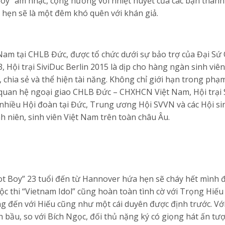
 boy” âm nhạc, cộng hưởng với nhiệt huyết của các bạn thanh
 hẹn sẽ là một đêm khó quên với khán giả.
Nam tại CHLB Đức, được tổ chức dưới sự bảo trợ của Đại Sứ
ội trại SiviDuc Berlin 2015 là dịp cho hàng ngàn sinh viên
 chia sẻ và thể hiện tài năng. Không chỉ giới hạn trong phạ
quan hệ ngoại giao CHLB Đức – CHXHCN Việt Nam, Hội trại 
 nhiều Hội đoàn tại Đức, Trung ương Hội SVVN và các Hội si
 niên, sinh viên Việt Nam trên toàn châu Âu.
ot Boy” 23 tuổi đến từ Hannover hứa hẹn sẽ cháy hết mình 
ộc thi “Vietnam Idol” cũng hoàn toàn tình cờ với Trọng Hiếu
ắng đến với Hiếu cũng như một cái duyên được định trước. Vớ
 bầu, so với Bích Ngọc, đối thủ nặng ký có giọng hát ấn tư