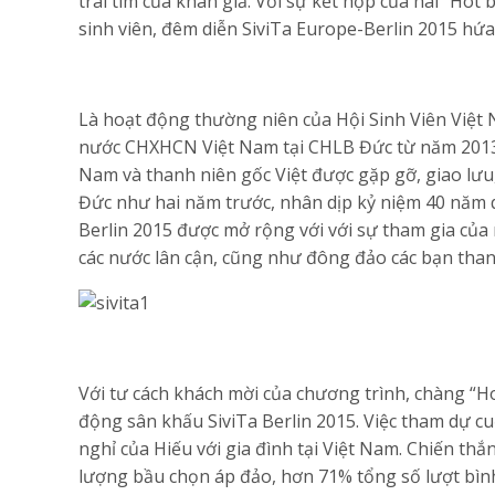
trái tim của khán giả. Với sự kết hợp của hai “Hot
sinh viên, đêm diễn SiviTa Europe-Berlin 2015 hứa
Là hoạt động thường niên của Hội Sinh Viên Việt 
nước CHXHCN Việt Nam tại CHLB Đức từ năm 2013, H
Nam và thanh niên gốc Việt được gặp gỡ, giao lưu,
Đức như hai năm trước, nhân dịp kỷ niệm 40 năm 
Berlin 2015 được mở rộng với với sự tham gia của
các nước lân cận, cũng như đông đảo các bạn thanh
Với tư cách khách mời của chương trình, chàng “H
động sân khấu SiviTa Berlin 2015. Việc tham dự cu
nghỉ của Hiếu với gia đình tại Việt Nam. Chiến th
lượng bầu chọn áp đảo, hơn 71% tổng số lượt bình