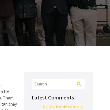
n
nh Hội
Latest Comments
ên. Tham
 tan chảy
Học Đại học để có tương