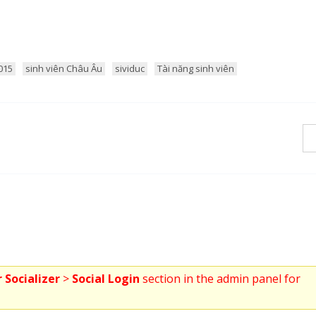
2015
sinh viên Châu Âu
sividuc
Tài năng sinh viên
 Socializer
>
Social Login
section in the admin panel for