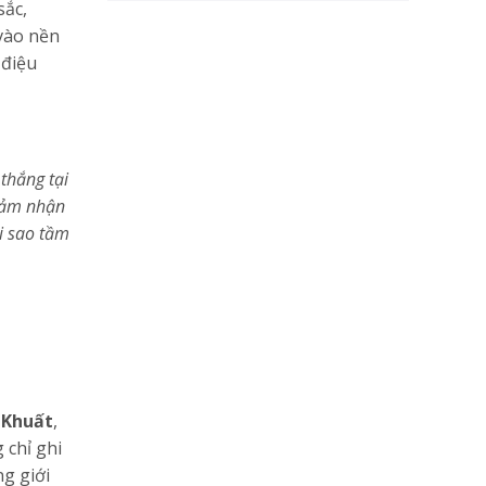
sắc,
 vào nền
 điệu
 thắng tại
 cảm nhận
ôi sao tầm
 Khuất
,
 chỉ ghi
ng giới