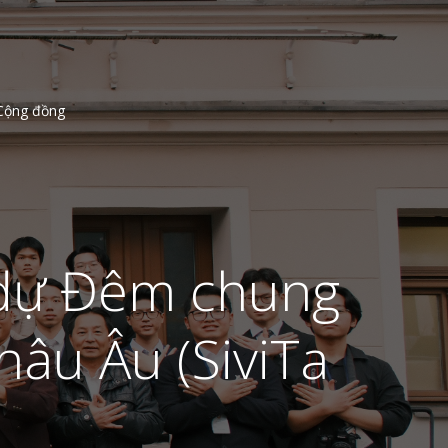
Cộng đồng
 dự Đêm chung
hâu Âu (SiviTa