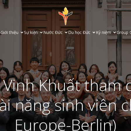
ủ
Giới thiệu
Sự kiện
Nước Đức
Du học Đức
Kỷ niệm
Group 
à Vinh Khuất tham
Tài năng sinh viên c
Europe-Berlin)