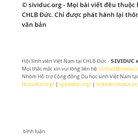
© sividuc.org - Mọi bài viết đều thuộc
CHLB Đức. Chỉ được phát hành lại thôn
văn bản
Hội Sinh viên Việt Nam tại CHLB Đức - 𝗦𝗜𝗩𝗜𝗗𝗨𝗖 𝗲
Mọi thắc mắc xin vui lòng liên hệ:
contact@sividuc.
Nhóm Hỗ trợ Cộng đồng Du học sinh Việt Nam tạ
fb.sividuc.org/
|
ig.sividuc.org/
|
linkedin.sividuc.or
bình luận