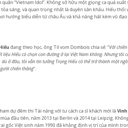
n quân “Vietnam Idol”. Không sở hữu một giọng ca quá xuất 
 tỏa sáng, và quan trọng nhất là duyên sân khấu. Hiếu thổi
hơi hướng biểu diễn từ châu Âu và khả năng hát kèm vũ đạo
Hiếu
đang theo học, ông Til vom Dombois chia sẻ: “
Với chiến
biết liệu Hiếu có chọn con đường ở lại Việt Nam không. Nhưng tôi
 dù ở đâu, tôi vẫn tin tưởng Trọng Hiếu có thể trở thành một ng
người chiến thắng
“.
am dự đêm thi Tài năng với tư cách ca sĩ khách mời là
Vinh
a đầu tiên, năm 2013 tại Berlin và 2014 tại Leipzig. Không
ai gốc Việt sinh năm 1990 đã khẳng định vị trí của mình tro