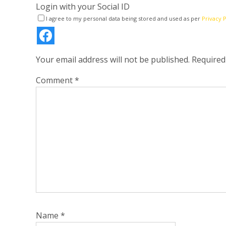
Login with your Social ID
I agree to my personal data being stored and used as per
Privacy P
Your email address will not be published.
Required
Comment
*
Name
*