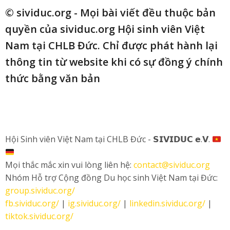
© sividuc.org - Mọi bài viết đều thuộc bản
quyền của sividuc.org Hội sinh viên Việt
Nam tại CHLB Đức. Chỉ được phát hành lại
thông tin từ website khi có sự đồng ý chính
thức bằng văn bản
Hội Sinh viên Việt Nam tại CHLB Đức - 𝗦𝗜𝗩𝗜𝗗𝗨𝗖 𝗲.𝗩.
Mọi thắc mắc xin vui lòng liên hệ:
contact@sividuc.org
Nhóm Hỗ trợ Cộng đồng Du học sinh Việt Nam tại Đức:
group.sividuc.org/
fb.sividuc.org/
|
ig.sividuc.org/
|
linkedin.sividuc.org/
|
tiktok.sividuc.org/