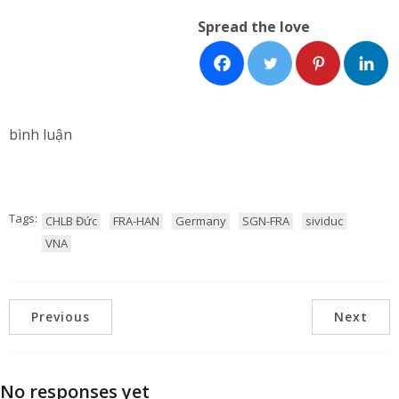
Spread the love
bình luận
Tags:
CHLB Đức
FRA-HAN
Germany
SGN-FRA
sividuc
VNA
Previous
Next
No responses yet