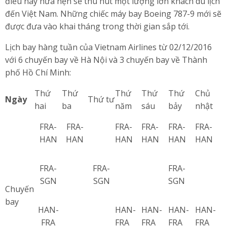
điều này hứa hẹn sẽ thu hút một lượng lớn khách du lịch
đến Việt Nam. Những chiếc máy bay Boeing 787-9 mới sẽ
được đưa vào khai tháng trong thời gian sắp tới.
Lịch bay hàng tuần của Vietnam Airlines từ 02/12/2016
với 6 chuyến bay về Hà Nội và 3 chuyến bay về Thành
phố Hồ Chí Minh:
Thứ
Thứ
Thứ
Thứ
Thứ
Chủ
Ngày
Thứ tư
hai
ba
năm
sáu
bảy
nhật
FRA-
FRA-
FRA-
FRA-
FRA-
FRA-
HAN
HAN
HAN
HAN
HAN
HAN
FRA-
FRA-
FRA-
SGN
SGN
SGN
Chuyến
bay
HAN-
HAN-
HAN-
HAN-
HAN-
FRA
FRA
FRA
FRA
FRA