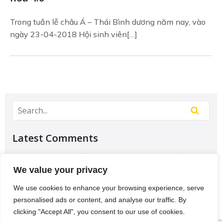
Trong tuần lễ châu Á – Thái Bình dương năm nay, vào
ngày 23-04-2018 Hội sinh viên[…]
Latest Comments
Học Đại học để có tương lai hơn? – Chưa chắc –
Sividuc.org
on
Chọn ngành học: sinh viên IT và
We value your privacy
Engineer có lợi thế tốt nhất
We use cookies to enhance your browsing experience, serve
12/08/2016
personalised ads or content, and analyse our traffic. By
[…] lại thì lại thiếu các kĩ năng của một người
clicking "Accept All", you consent to our use of cookies.