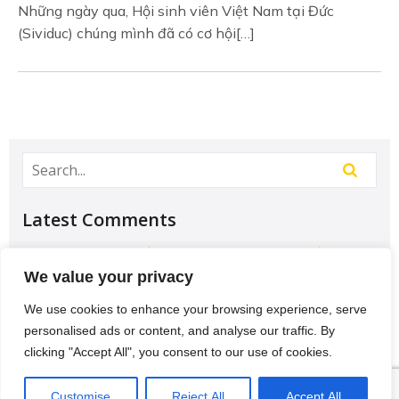
Những ngày qua, Hội sinh viên Việt Nam tại Đức
(Sividuc) chúng mình đã có cơ hội[…]
Latest Comments
Học Đại học để có tương lai hơn? – Chưa chắc –
Sividuc.org
on
Chọn ngành học: sinh viên IT và
We value your privacy
Engineer có lợi thế tốt nhất
We use cookies to enhance your browsing experience, serve
12/08/2016
personalised ads or content, and analyse our traffic. By
[…] lại thì lại thiếu các kĩ năng của một người
clicking "Accept All", you consent to our use of cookies.
thợ. Theo Tagesschau.de Bonus: Chọn ngành
VI
học: sinh viên…
Customise
Reject All
Accept All