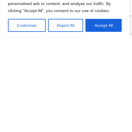
[…] lại thì lại thiếu các kĩ năng của một người
personalised ads or content, and analyse our traffic. By
thợ. Theo Tagesschau.de Bonus: Chọn ngành
clicking "Accept All", you consent to our use of cookies.
học: sinh viên…
VI
Customise
Reject All
Accept All
Categories
Cẩm nang du lịch
Du lịch
Vòng quanh châu Âu