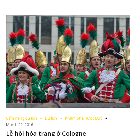
-
-
Cẩm nang du lịch
Du lịch
Khám phá nước Đức
March 22, 2016
Lễ hội hóa trang ở Cologne