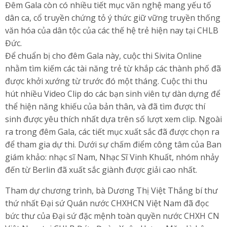
Đêm Gala còn có nhiều tiết mục văn nghệ mang yếu tố
dân ca, cổ truyền chứng tỏ ý thức giữ vững truyền thống
văn hóa của dân tộc của các thế hệ trẻ hiện nay tại CHLB
Đức.
Để chuẩn bị cho đêm Gala này, cuộc thi Sivita Online
nhằm tìm kiếm các tài năng trẻ từ khắp các thành phố đã
được khởi xướng từ trước đó một tháng. Cuộc thi thu
hút nhiều Video Clip do các bạn sinh viên tự dàn dựng để
thể hiện năng khiếu của bản thân, và đã tìm được thí
sinh được yêu thích nhất dựa trên số lượt xem clip. Ngoài
ra trong đêm Gala, các tiết mục xuất sắc đã được chọn ra
để tham gia dự thi. Dưới sự chấm điểm công tâm của Ban
giám khảo: nhạc sĩ Nam, Nhạc Sĩ Vinh Khuất, nhóm nhảy
đến từ Berlin đã xuất sắc giành được giải cao nhất.
Tham dự chương trình, bà Dương Thị Việt Thắng bí thư
thứ nhất Đại sứ Quán nước CHXHCN Việt Nam đã đọc
bức thư của Đại sứ đặc mệnh toàn quyền nước CHXH CN