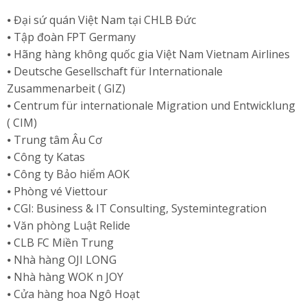
⦁ Đại sứ quán Việt Nam tại CHLB Đức
⦁ Tập đoàn FPT Germany
⦁ Hãng hàng không quốc gia Việt Nam Vietnam Airlines
⦁ Deutsche Gesellschaft für Internationale
Zusammenarbeit ( GIZ)
⦁ Centrum für internationale Migration und Entwicklung
( CIM)
⦁ Trung tâm Âu Cơ
⦁ Công ty Katas
⦁ Công ty Bảo hiểm AOK
⦁ Phòng vé Viettour
⦁ CGI: Business & IT Consulting, Systemintegration
⦁ Văn phòng Luật Relide
⦁ CLB FC Miền Trung
⦁ Nhà hàng OJI LONG
⦁ Nhà hàng WOK n JOY
⦁ Cửa hàng hoa Ngô Hoạt