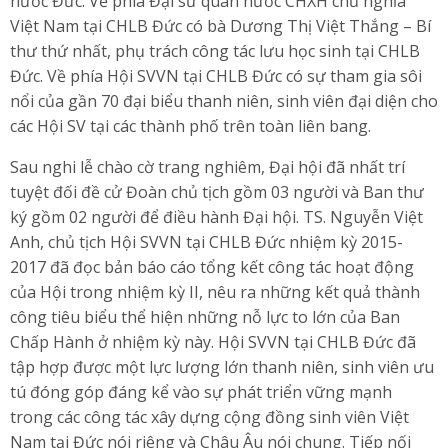
nước Đức. Về phía Đại sứ quán nước CHXH chủ nghĩa
Việt Nam tại CHLB Đức có bà Dương Thị Việt Thắng – Bí
thư thứ nhất, phụ trách công tác lưu học sinh tại CHLB
Đức. Về phía Hội SVVN tại CHLB Đức có sự tham gia sôi
nổi của gần 70 đại biểu thanh niên, sinh viên đại diện cho
các Hội SV tại các thành phố trên toàn liên bang.
Sau nghi lễ chào cờ trang nghiêm, Đại hội đã nhất trí
tuyệt đối đề cử Đoàn chủ tịch gồm 03 người và Ban thư
ký gồm 02 người để điều hành Đại hội. TS. Nguyễn Việt
Anh, chủ tịch Hội SVVN tại CHLB Đức nhiệm kỳ 2015-
2017 đã đọc bản báo cáo tổng kết công tác hoạt động
của Hội trong nhiệm kỳ II, nêu ra những kết quả thành
công tiêu biểu thể hiện những nỗ lực to lớn của Ban
Chấp Hành ở nhiệm kỳ này. Hội SVVN tại CHLB Đức đã
tập hợp được một lực lượng lớn thanh niên, sinh viên ưu
tú đóng góp đáng kể vào sự phát triển vững mạnh
trong các công tác xây dựng cộng đồng sinh viên Việt
Nam tại Đức nói riêng và Châu Âu nói chung. Tiếp nối