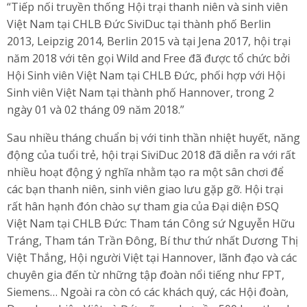
“Tiếp nối truyền thống Hội trại thanh niên và sinh viên
Việt Nam tại CHLB Đức SiviDuc tại thành phố Berlin
2013, Leipzig 2014, Berlin 2015 và tại Jena 2017, hội trại
năm 2018 với tên gọi Wild and Free đã được tổ chức bởi
Hội Sinh viên Việt Nam tại CHLB Đức, phối hợp với Hội
Sinh viên Việt Nam tại thành phố Hannover, trong 2
ngày 01 và 02 tháng 09 năm 2018.”
Sau nhiều tháng chuẩn bị với tinh thần nhiệt huyết, năng
động của tuổi trẻ, hội trại SiviDuc 2018 đã diễn ra với rất
nhiều hoạt động ý nghĩa nhằm tạo ra một sân chơi để
các bạn thanh niên, sinh viên giao lưu gặp gỡ. Hội trại
rất hân hạnh đón chào sự tham gia của Đại diện ĐSQ
Việt Nam tại CHLB Đức: Tham tán Công sứ Nguyễn Hữu
Tráng, Tham tán Trần Đông, Bí thư thứ nhất Dương Thị
Việt Thắng, Hội người Việt tại Hannover, lãnh đạo và các
chuyên gia đến từ những tập đoàn nổi tiếng như FPT,
Siemens… Ngoài ra còn có các khách quý, các Hội đoàn,