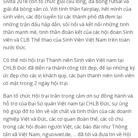
Sivita 2018 còn tổ chức giải cầu lông, đá bóng futsal và
giải đá bóng sân cỏ. Với tinh thần fairplay, hết mình của
sinh viên, các đội tuyển từ các thành phố đã đem lại
những trận đấu hấp dẫn, sôi nổi và kết nối những tinh
thần mạnh mẽ, tinh thần đoàn kết của các hội đoàn Sinh
viên và CLB Thể thao của Sinh Viên Việt Nam trên toàn
nước Đức.
Có thể nói hội trại Thanh niên Sinh viên Việt nam tại
CHLB Đức đã diễn ra thành công tốt đẹp, để lại những ký
ức đẹp cho các vị khách quý, các bạn thanh niên sinh viên
có mặt trong 2 ngày hội trại.
Ban tổ chức Hội trại trân trọng cảm ơn sự đồng hành và
hỗ trợ của Đại Sứ quán Việt nam tại CHLB Đức, sự ủng
hộ giúp đỡ to lớn về vật chất và tinh thần của các doanh
nghiệp Việt và Đức, các cơ quan đoàn thể, các cô chú
trong các hội đoàn người Việt, các báo đài như Thông
tấn xã Việt Nam, nguoiviet.de, … đã tới và đưa tin về Hội