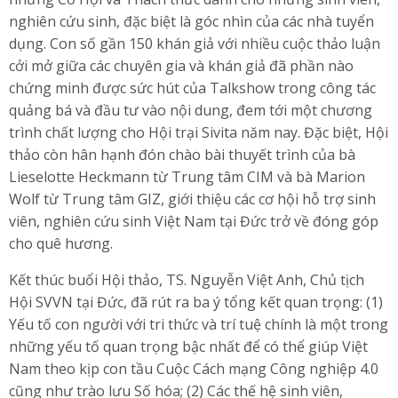
nghiên cứu sinh, đặc biệt là góc nhìn của các nhà tuyển
dụng. Con số gần 150 khán giả với nhiều cuộc thảo luận
cởi mở giữa các chuyên gia và khán giả đã phần nào
chứng minh được sức hút của Talkshow trong công tác
quảng bá và đầu tư vào nội dung, đem tới một chương
trình chất lượng cho Hội trại Sivita năm nay. Đặc biệt, Hội
thảo còn hân hạnh đón chào bài thuyết trình của bà
Lieselotte Heckmann từ Trung tâm CIM và bà Marion
Wolf từ Trung tâm GIZ, giới thiệu các cơ hội hỗ trợ sinh
viên, nghiên cứu sinh Việt Nam tại Đức trở về đóng góp
cho quê hương.
Kết thúc buổi Hội thảo, TS. Nguyễn Việt Anh, Chủ tịch
Hội SVVN tại Đức, đã rút ra ba ý tổng kết quan trọng: (1)
Yếu tố con người với tri thức và trí tuệ chính là một trong
những yếu tố quan trọng bậc nhất để có thể giúp Việt
Nam theo kịp con tầu Cuộc Cách mạng Công nghiệp 4.0
cũng như trào lưu Số hóa; (2) Các thế hệ sinh viên,