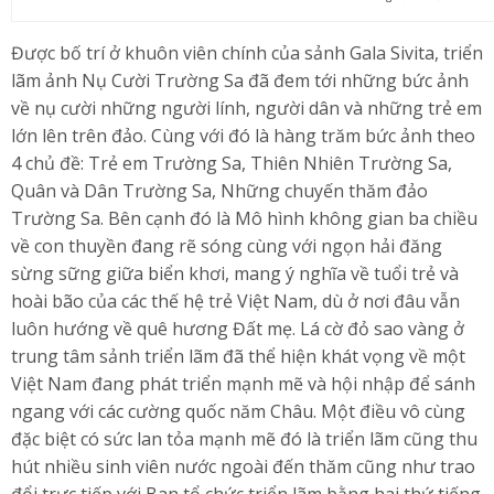
Được bố trí ở khuôn viên chính của sảnh Gala Sivita, triển
lãm ảnh Nụ Cười Trường Sa đã đem tới những bức ảnh
về nụ cười những người lính, người dân và những trẻ em
lớn lên trên đảo. Cùng với đó là hàng trăm bức ảnh theo
4 chủ đề: Trẻ em Trường Sa, Thiên Nhiên Trường Sa,
Quân và Dân Trường Sa, Những chuyến thăm đảo
Trường Sa. Bên cạnh đó là Mô hình không gian ba chiều
về con thuyền đang rẽ sóng cùng với ngọn hải đăng
sừng sững giữa biển khơi, mang ý nghĩa về tuổi trẻ và
hoài bão của các thế hệ trẻ Việt Nam, dù ở nơi đâu vẫn
luôn hướng về quê hương Đất mẹ. Lá cờ đỏ sao vàng ở
trung tâm sảnh triển lãm đã thể hiện khát vọng về một
Việt Nam đang phát triển mạnh mẽ và hội nhập để sánh
ngang với các cường quốc năm Châu. Một điều vô cùng
đặc biệt có sức lan tỏa mạnh mẽ đó là triển lãm cũng thu
hút nhiều sinh viên nước ngoài đến thăm cũng như trao