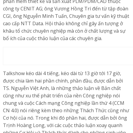
phần mềm thiết kế và sản xuất PLM/PDM/CAD thuộc
công ty CENIT AG; ông Vương Hồng Trí đến từ tập đoàn
CGI, ông Nguyễn Minh Tuấn, Chuyên gia tư vấn kỹ thuật
cao cấp NTT Data. Hội thảo không chỉ gây ấn tượng ở
khâu tổ chức chuyên nghiệp mà còn ở chất lượng và sự
bổ ích của cuộc thảo luận của các chuyên gia.
Talkshow kéo dài 4 tiếng, kéo dài từ 13 giờ tới 17 giờ,
được chia làm hai phần chính, phần đầu, được dẫn bởi
TS. Nguyễn Việt Anh, là những thảo luận về Bản chất
cũng như xu thế phát triển của nền Công nghiệp nói
chung và cuộc Cách mạng Công nghiệp lần thứ 4 (CCM
CN 4.0) nói riêng kèm theo những Thách Thức cũng như
Cơ hội của nó. Trong khi đó phần hai, được dẫn bởi ông
Trịnh Hoàng Long, với các cuộc thảo luận xoay quanh
những Cơ Hội và Thách thức dành cho những sinh viên,