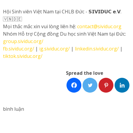
Hội Sinh viên Việt Nam tại CHLB Đức - 𝗦𝗜𝗩𝗜𝗗𝗨𝗖 𝗲.𝗩.
🇻🇳🇩🇪
Mọi thắc mắc xin vui lòng liên hệ:
contact@sividuc.org
Nhóm Hỗ trợ Cộng đồng Du học sinh Việt Nam tại Đức:
group.sividuc.org/
fb.sividuc.org/
|
ig.sividuc.org/
|
linkedin.sividuc.org/
|
tiktok.sividuc.org/
Spread the love
bình luận