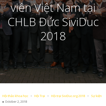
viên Việt Nam tại
CHLB Đức SiviDuc
2018
-
-
-
Hội thảo khoa học
Hội Trại
Hội trại SiviDuc.org 2018
Sự kiện
October 2, 2018