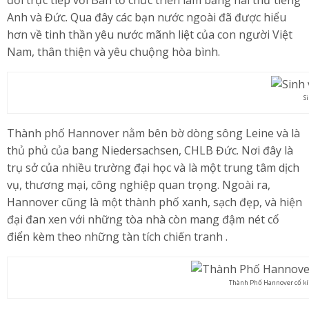
đổi trực tiếp với Ban tổ chức triển lãm bằng hai thứ tiếng
Anh và Đức. Qua đây các bạn nước ngoài đã được hiểu
hơn về tinh thần yêu nước mãnh liệt của con người Việt
Nam, thân thiện và yêu chuộng hòa bình.
S
Thành phố Hannover nằm bên bờ dòng sông Leine và là
thủ phủ của bang Niedersachsen, CHLB Đức. Nơi đây là
trụ sở của nhiều trường đại học và là một trung tâm dịch
vụ, thương mại, công nghiệp quan trọng. Ngoài ra,
Hannover cũng là một thành phố xanh, sạch đẹp, và hiện
đại đan xen với những tòa nhà còn mang đậm nét cổ
điển kèm theo những tàn tích chiến tranh .
Thành Phố Hannover cổ k