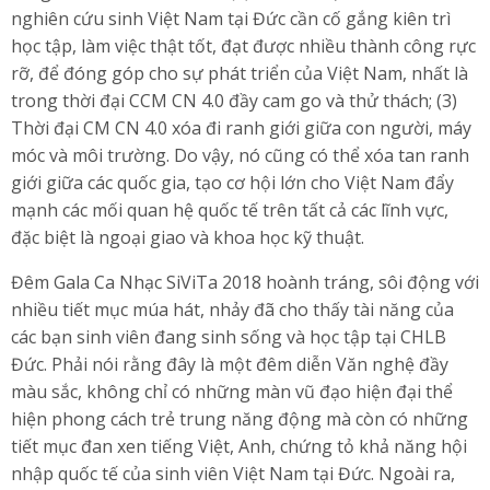
nghiên cứu sinh Việt Nam tại Đức cần cố gắng kiên trì
học tập, làm việc thật tốt, đạt được nhiều thành công rực
rỡ, để đóng góp cho sự phát triển của Việt Nam, nhất là
trong thời đại CCM CN 4.0 đầy cam go và thử thách; (3)
Thời đại CM CN 4.0 xóa đi ranh giới giữa con người, máy
móc và môi trường. Do vậy, nó cũng có thể xóa tan ranh
giới giữa các quốc gia, tạo cơ hội lớn cho Việt Nam đẩy
mạnh các mối quan hệ quốc tế trên tất cả các lĩnh vực,
đặc biệt là ngoại giao và khoa học kỹ thuật.
Đêm Gala Ca Nhạc SiViTa 2018 hoành tráng, sôi động với
nhiều tiết mục múa hát, nhảy đã cho thấy tài năng của
các bạn sinh viên đang sinh sống và học tập tại CHLB
Đức. Phải nói rằng đây là một đêm diễn Văn nghệ đầy
màu sắc, không chỉ có những màn vũ đạo hiện đại thể
hiện phong cách trẻ trung năng động mà còn có những
tiết mục đan xen tiếng Việt, Anh, chứng tỏ khả năng hội
nhập quốc tế của sinh viên Việt Nam tại Đức. Ngoài ra,