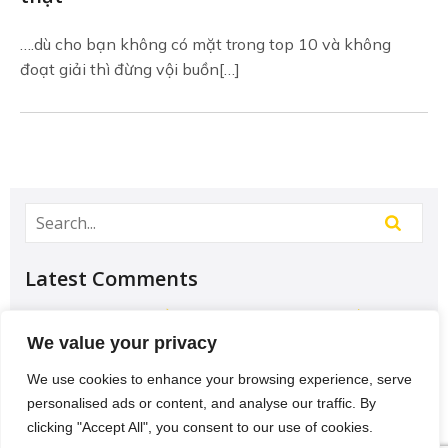
….dù cho bạn không có mặt trong top 10 và không
đoạt giải thì đừng vội buồn[…]
Latest Comments
Học Đại học để có tương lai hơn? – Chưa chắc –
Sividuc.org
on
Chọn ngành học: sinh viên IT và
We value your privacy
Engineer có lợi thế tốt nhất
We use cookies to enhance your browsing experience, serve
12/08/2016
personalised ads or content, and analyse our traffic. By
[…] lại thì lại thiếu các kĩ năng của một người
clicking "Accept All", you consent to our use of cookies.