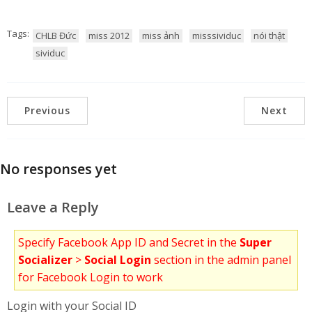
Tags:
CHLB Đức
miss 2012
miss ảnh
misssividuc
nói thật
sividuc
Previous
Next
No responses yet
Leave a Reply
Specify Facebook App ID and Secret in the
Super
Socializer
>
Social Login
section in the admin panel
for Facebook Login to work
Login with your Social ID