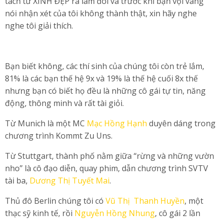
tách từ XINH ĐẸP ra làm đôi và trước khi bạn vội vàng
nói nhận xét của tôi không thành thật, xin hãy nghe
nghe tôi giải thích.
Bạn biết không, các thí sinh của chúng tôi còn trẻ lắm,
81% là các bạn thế hệ 9x và 19% là thế hệ cuối 8x thế
nhưng bạn có biết họ đều là những cô gái tự tin, năng
động, thông minh và rất tài giỏi.
Từ Munich là một MC
Mạc Hồng Hạnh
duyên dáng trong
chương trình Kommt Zu Uns.
Từ Stuttgart, thành phố nằm giữa “rừng và những vườn
nho” là cô đạo diễn, quay phim, dẫn chương trình SVTV
tài ba,
Dương Thị Tuyết Mai
.
Thủ đô Berlin chúng tôi có
Vũ Thị Thanh Huyền
, một
thạc sỹ kinh tế, rồi
Nguyễn Hồng Nhung
, cô gái 2 lần