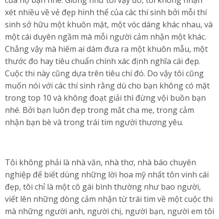
của họ bạn nhé. Giống như tôi vậy đó, tôi không nhận
xét nhiều về vẻ đẹp hình thể của các thí sinh bởi mỗi thí
sinh sở hữu một khuôn mặt, một vóc dáng khác nhau, và
một cái duyên ngầm mà mỗi người cảm nhận một khác.
Chẳng vậy mà hiếm ai dám đưa ra một khuôn mẫu, một
thước đo hay tiêu chuẩn chính xác định nghĩa cái đẹp.
Cuộc thi này cũng dựa trên tiêu chí đó. Do vậy tôi cũng
muốn nói với các thí sinh rằng dù cho bạn không có mặt
trong top 10 và không đoạt giải thì đừng vội buồn bạn
nhé. Bởi bạn luôn đẹp trong mắt cha mẹ, trong cảm
nhận bạn bè và trong trái tim người thương yêu.
Tôi không phải là nhà văn, nhà thơ, nhà báo chuyên
nghiệp để biết dùng những lời hoa mỹ nhất tôn vinh cái
đẹp, tôi chỉ là một cô gái bình thường như bao người,
viết lên những dòng cảm nhận từ trái tim về một cuộc thi
mà những người anh, người chị, người bạn, người em tôi