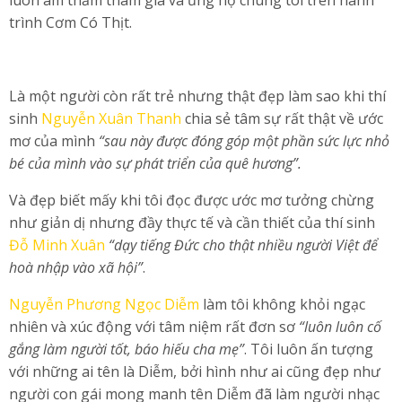
luôn âm thầm tham gia và ủng hộ chúng tôi trên hành
trình Cơm Có Thịt.
Là một người còn rất trẻ nhưng thật đẹp làm sao khi thí
sinh
Nguyễn Xuân Thanh
chia sẻ tâm sự rất thật về ước
mơ của mình
“sau này được đóng góp một phần sức lực nhỏ
bé của mình vào sự phát triển của quê hương”.
Và đẹp biết mấy khi tôi đọc được ước mơ tưởng chừng
như giản dị nhưng đầy thực tế và cần thiết của thí sinh
Đỗ Minh Xuân
“dạy tiếng Đức cho thật nhiều người Việt để
hoà nhập vào xã hội”
.
Nguyễn Phương Ngọc Diễm
làm tôi không khỏi ngạc
nhiên và xúc động với tâm niệm rất đơn sơ
“luôn luôn cố
gắng làm người tốt, báo hiếu cha mẹ”
. Tôi luôn ấn tượng
với những ai tên là Diễm, bởi hình như ai cũng đẹp như
người con gái mong manh tên Diễm đã làm người nhạc