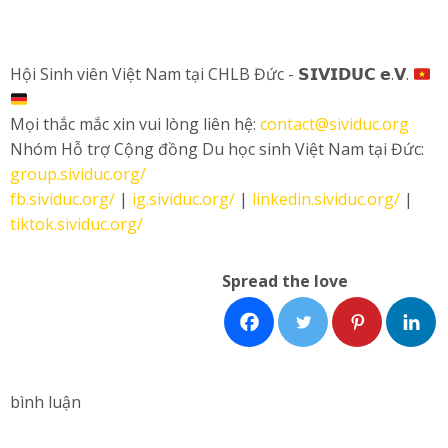
Hội Sinh viên Việt Nam tại CHLB Đức - 𝗦𝗜𝗩𝗜𝗗𝗨𝗖 𝗲.𝗩.
Mọi thắc mắc xin vui lòng liên hệ:
contact@sividuc.org
Nhóm Hỗ trợ Cộng đồng Du học sinh Việt Nam tại Đức:
group.sividuc.org/
fb.sividuc.org/
|
ig.sividuc.org/
|
linkedin.sividuc.org/
|
tiktok.sividuc.org/
Spread the love
bình luận