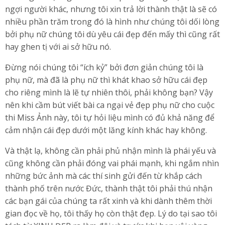
ngợi người khác, nhưng tôi xin trả lời thành thật là sẽ có
nhiều phần trăm trong đó là hình như chúng tôi dối lòng
bởi phụ nữ chúng tôi dù yêu cái đẹp đến mấy thì cũng rất
hay ghen tị với ai sở hữu nó.
Đừng nói chúng tôi “ích kỷ” bởi đơn giản chúng tôi là
phụ nữ, mà đã là phụ nữ thì khát khao sở hữu cái đẹp
cho riêng mình là lẽ tự nhiên thôi, phải không bạn? Vậy
nên khi cầm bút viết bài ca ngại vẻ đẹp phụ nữ cho cuộc
thi Miss Ảnh này, tôi tự hỏi liệu mình có đủ khả năng để
cảm nhận cái đẹp dưới một lăng kính khác hay không.
Và thật lạ, không cần phải phủ nhận mình là phái yếu và
cũng không cần phải đóng vai phái mạnh, khi ngắm nhìn
những bức ảnh mà các thí sinh gửi đến từ khắp cách
thành phố trên nước Đức, thành thật tôi phải thú nhận
các bạn gái của chúng ta rất xinh và khi dành thêm thời
gian đọc về họ, tôi thấy họ còn thật đẹp. Lý do tại sao tôi