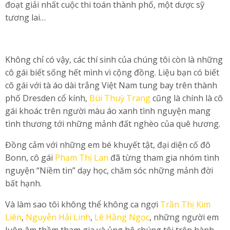
đoạt giải nhất cuộc thi toán thành phố, một dược sỹ
tương lai…
Không chỉ có vậy, các thí sinh của chúng tôi còn là những
cô gái biết sống hết mình vì cộng đồng. Liệu bạn có biết
cô gái với tà áo dài trắng Việt Nam tung bay trên thành
phố Dresden cổ kính,
Bùi Thuỳ Trang
cũng là chính là cô
gái khoác trên người màu áo xanh tình nguyện mang
tình thương tới những mảnh đất nghèo của quê hương.
Đồng cảm với những em bé khuyết tật, đại diện cố đô
Bonn, cô gái
Phạm Thị Lan
đã từng tham gia nhóm tình
nguyện “Niềm tin” dạy học, chăm sóc những mảnh đời
bất hạnh.
Và làm sao tôi không thể không ca ngợi
Trần Thị Kim
Liên
,
Nguyễn Hải Linh
,
Lê Hằng Ngọc
, những người em