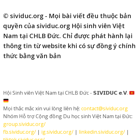
© sividuc.org - Mọi bài viết đều thuộc bản
quyền của sividuc.org Hội sinh viên Việt
Nam tại CHLB Đức. Chỉ được phát hành lại
thông tin từ website khi có sự đồng ý chính
thức bằng văn bản
Hội Sinh viên Việt Nam tại CHLB Đức - 𝗦𝗜𝗩𝗜𝗗𝗨𝗖 𝗲.𝗩.
Mọi thắc mắc xin vui lòng liên hệ:
contact@sividuc.org
Nhóm Hỗ trợ Cộng đồng Du học sinh Việt Nam tại Đức:
group.sividuc.org/
fb.sividuc.org/
|
ig.sividuc.org/
|
linkedin.sividuc.org/
|
tiktok.sividuc.org/