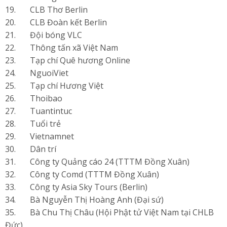
19. CLB Thơ Berlin
20. CLB Đoàn kết Berlin
21. Đội bóng VLC
22. Thông tấn xã Việt Nam
23. Tạp chí Quê hương Online
24. NguoiViet
25. Tạp chí Hương Việt
26. Thoibao
27. Tuantintuc
28. Tuổi trẻ
29. Vietnamnet
30. Dân trí
31. Công ty Quảng cáo 24 (TTTM Đồng Xuân)
32. Công ty Comd (TTTM Đồng Xuân)
33. Công ty Asia Sky Tours (Berlin)
34. Bà Nguyễn Thị Hoàng Anh (Đại sứ)
35. Bà Chu Thị Châu (Hội Phật tử Việt Nam tại CHLB
Đức)