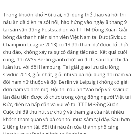
Trong khuôn khổ Hội trại, nội dung thể thao và hội thi
nấu ăn đã diễn ra sôi nổi, hào hứng vào ngày 8 tháng 9
tại sân vận động Poststadion và TTTM Đồng Xuân. Giải
bóng đá thanh niên sinh viên Việt Nam tại Đức (Sividuc
Champion League 2013) có 13 đội tham dự được tổ chức
chu đáo, không xảy ra sự cố đáng tiếc nào. Kết quả cuối
cùng, đội AVYS Berlin giành chức vô địch, sau loạt thi đá
luân lưu với đội Hamburg. Tại giải giao lưu cầu lông
sividuc 2013, giải nhất, giải nhì và ba nội dung đôi nam và
đôi nam nữ thuộc về đội Berlin và Leipzig (không có giải
đơn nam và đơn nữ). Hội thi nấu ăn “Vào bếp với sividuc”,
lần đầu tiên được tổ chức trong cộng đồng người Việt tại
Đức, diễn ra hấp dẫn và vui vẻ tại TTTM Đồng Xuân.
Cuộc thi đã thu hút sự chú ý và tham gia của rất nhiều
khách tham quan và bà con tới mua sắm tại đây. Sau hơn
2 tiếng tranh tài, đội thi nấu ăn của thành phố cảng