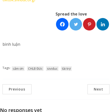
Spread the love
bình luận
Tags:
cảm ơn
CHLB Đức
sividuc
tài trợ
Previous
Next
No responses yet