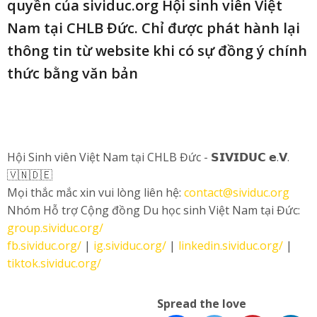
quyền của sividuc.org Hội sinh viên Việt
Nam tại CHLB Đức. Chỉ được phát hành lại
thông tin từ website khi có sự đồng ý chính
thức bằng văn bản
Hội Sinh viên Việt Nam tại CHLB Đức - 𝗦𝗜𝗩𝗜𝗗𝗨𝗖 𝗲.𝗩.
🇻🇳🇩🇪
Mọi thắc mắc xin vui lòng liên hệ:
contact@sividuc.org
Nhóm Hỗ trợ Cộng đồng Du học sinh Việt Nam tại Đức:
group.sividuc.org/
fb.sividuc.org/
|
ig.sividuc.org/
|
linkedin.sividuc.org/
|
tiktok.sividuc.org/
Spread the love