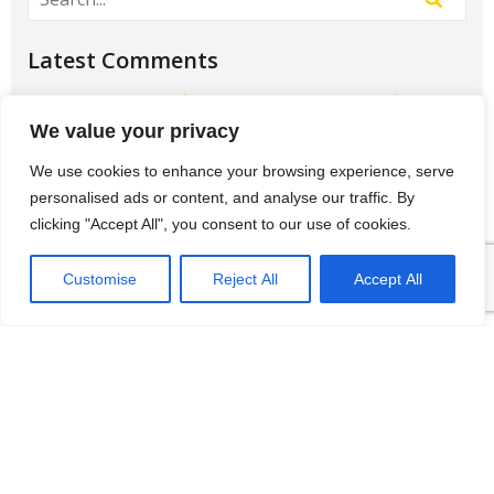
Latest Comments
Học Đại học để có tương lai hơn? – Chưa chắc –
Sividuc.org
on
Chọn ngành học: sinh viên IT và
We value your privacy
Engineer có lợi thế tốt nhất
We use cookies to enhance your browsing experience, serve
12/08/2016
personalised ads or content, and analyse our traffic. By
[…] lại thì lại thiếu các kĩ năng của một người
clicking "Accept All", you consent to our use of cookies.
thợ. Theo Tagesschau.de Bonus: Chọn ngành
VI
học: sinh viên…
Customise
Reject All
Accept All
Categories
Hội thảo
Tin Đức-Việt
Tin nổi bật