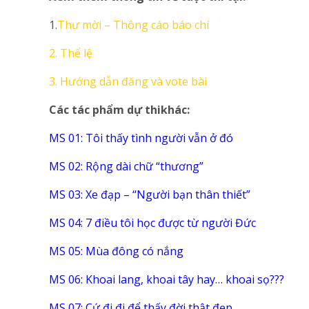
1.
Thư mời – Thông cáo báo chí
2. Thể lệ
3. Hướng dẫn đăng và vote bài
Các tác ph
ẩ
m d
ự
thi
kh
á
c:
MS 01: Tôi thấy tình người vẫn ở đó
MS 02: Rộng dài chữ “thương”
MS 03: Xe đạp – “Người bạn thân thiết”
MS 04: 7 điều tôi học được từ người Đức
MS 05: Mùa đông có nắng
MS 06: Khoai lang, khoai tây hay… khoai sọ???
MS 07: Cứ đi đi để thấy đời thật đẹp