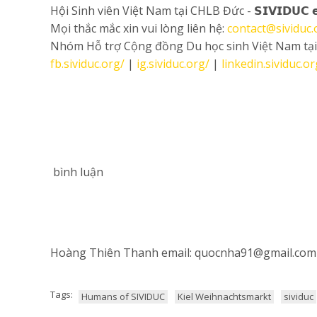
Hội Sinh viên Việt Nam tại CHLB Đức - 𝗦𝗜𝗩𝗜𝗗𝗨𝗖 𝗲
Mọi thắc mắc xin vui lòng liên hệ:
contact@sividuc.
Nhóm Hỗ trợ Cộng đồng Du học sinh Việt Nam tạ
fb.sividuc.org/
|
ig.sividuc.org/
|
linkedin.sividuc.or
bình luận
Hoàng Thiên Thanh email: quocnha91@gmail.com Ch
Tags:
Humans of SIVIDUC
Kiel Weihnachtsmarkt
sividuc