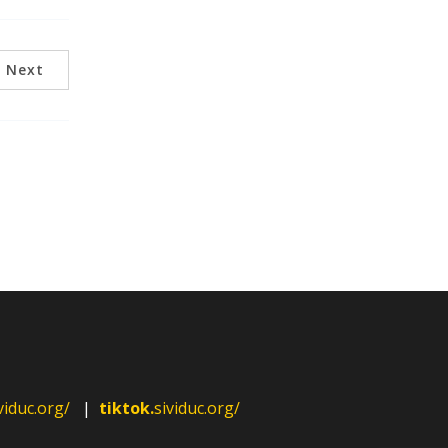
Next
viduc.org/
|
tiktok.
sividuc.org/