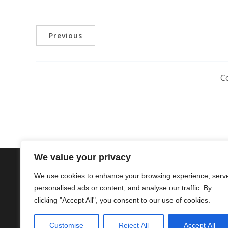
Previous
C
We value your privacy
We use cookies to enhance your browsing experience, serv
personalised ads or content, and analyse our traffic. By
clicking "Accept All", you consent to our use of cookies.
Hệ sinh thái SIVIDUC:
group
.si
Customise
Reject All
Accept All